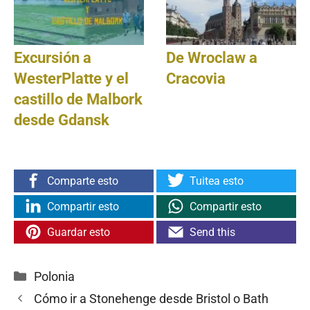
Excursión a
De Wroclaw a
WesterPlatte y el
Cracovia
castillo de Malbork
desde Gdansk
Comparte esto
Tuitea esto
Compartir esto
Compartir esto
Guardar esto
Send this
Categorías
Polonia
Cómo ir a Stonehenge desde Bristol o Bath