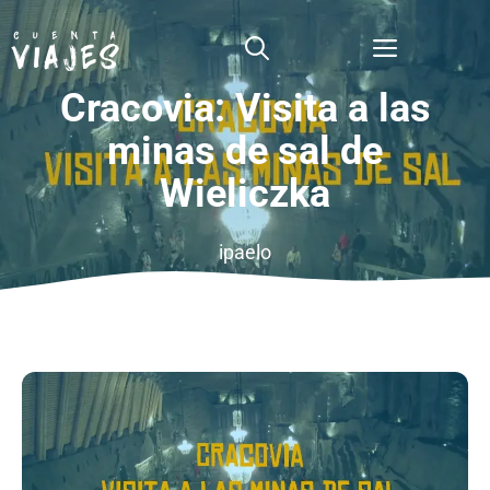
Saltar
al
Menú
contenido
Cracovia: Visita a las
minas de sal de
Wieliczka
ipaelo