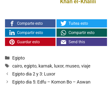
Khan el-Khalili
Comparte esto
Tuitea esto
Compartir esto
Compartir esto
Guardar esto
Send this
Categorías
Egipto
Etiquetas
cairo
,
egipto
,
karnak
,
luxor
,
museo
,
viaje
Egipto dia 2 y 3: Luxor
Egipto dia 5: Edfu – Komon Bo – Aswan