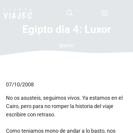
Saltar
al
Menú
contenido
Egipto dia 4: Luxor
ipaelo
07/10/2008
No os asusteis, seguimos vivos. Ya estamos en el
Cairo, pero para no romper la historia del viaje
escribire con retraso.
Como teniamos mono de andar a lo basto, nos