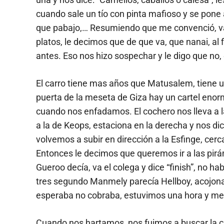
cuando sale un tío con pinta mafioso y se pone
que pabajo,… Resumiendo que me convenció, va e
platos, le decimos que de que va, que nanai, a
antes. Eso nos hizo sospechar y le digo que n
El carro tiene mas años que Matusalem, tiene u
puerta de la meseta de Giza hay un cartel enor
cuando nos enfadamos. El cochero nos lleva a la
a la de Keops, estaciona en la derecha y nos dic
volvemos a subir en dirección a la Esfinge, cerca
Entonces le decimos que queremos ir a las pirá
Gueroo decía, va el colega y dice “finish”, no ha
tres segundo Manmely parecía Hellboy, acojonao 
esperaba no cobraba, estuvimos una hora y me
Cuando nos hartamos, nos fuimos a buscar la c