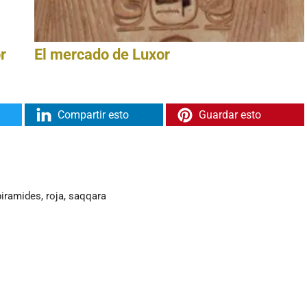
r
El mercado de Luxor
Compartir esto
Guardar esto
piramides
,
roja
,
saqqara