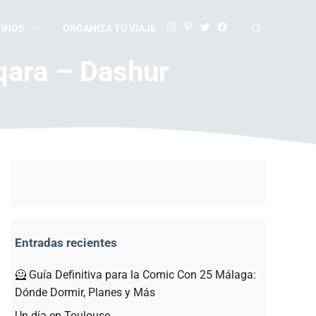
TINOS
ORGANIZA TU VIAJE
qara – Dashur
Entradas recientes
🦸 Guía Definitiva para la Comic Con 25 Málaga:
Dónde Dormir, Planes y Más
Un día en Toulouse