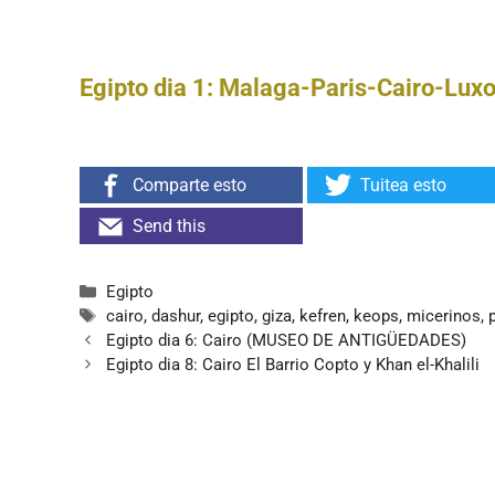
Egipto dia 1: Malaga-Paris-Cairo-Luxo
Comparte esto
Tuitea esto
Send this
Categorías
Egipto
Etiquetas
cairo
,
dashur
,
egipto
,
giza
,
kefren
,
keops
,
micerinos
,
Egipto dia 6: Cairo (MUSEO DE ANTIGÜEDADES)
Egipto dia 8: Cairo El Barrio Copto y Khan el-Khalili