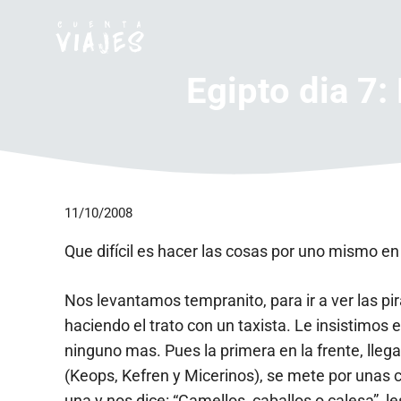
Saltar
al
contenido
Egipto dia 7
11/10/2008
Que difícil es hacer las cosas por uno mismo en
Nos levantamos tempranito, para ir a ver las p
haciendo el trato con un taxista. Le insistimos 
ninguno mas. Pues la primera en la frente, lle
(Keops, Kefren y Micerinos), se mete por unas 
una y nos dice: “Camellos, caballos o calesa”, 