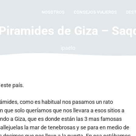
NOSOTROS
CONSEJOS VIAJEROS
DES
: Piramides de Giza – Saq
ipaelo
 este país.
irámides, como es habitual nos pasamos un rato
en que solo queríamos que nos llevara a esos sitios a
gando a Giza, que es donde están las 3 mas famosas
callejuelas la mar de tenebrosas y se para en medio de
les decimos que nos lleve a la puerta. En esa estábamos