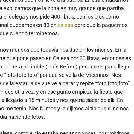
 a explicarnos que la zona es muy grande que parriba,
l colega y nos pide 400 libras, con los ojos como
l final quedamos en 80 en
calesa
pero que le paguemos
o, que cuando terminemos.
nos meneos que todavía nos duelen los riñones. En la
me que pone paseo en Calesa por 30 libras, entonces es
 primera pirámide (la de Kefren) pero no se para, llega
e “foto,foto,foto” por que se ve la de Micerinos. Nos
 de la estatua se vuelve a parar y repite “foto,foto,foto”.
mides otra vez, y en ese punto empieza la fiesta que
bía llegado a 15 minutos y nos quería sacar de allí. En
me tenia. Nos fuimos y le dijimos al tío que si no nos
dia haciendo fotos.
alesa, como el tío estaba pegando voces, nos volvimos