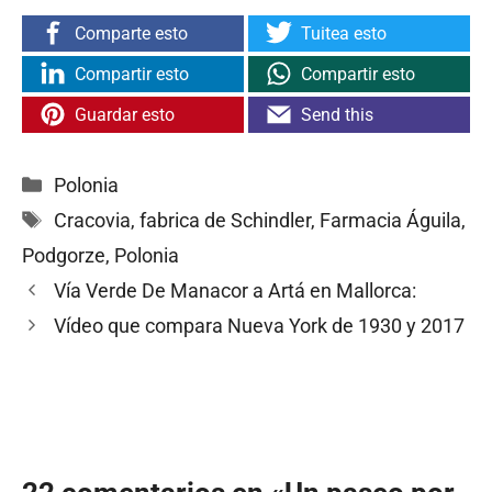
Comparte esto
Tuitea esto
Compartir esto
Compartir esto
Guardar esto
Send this
Categorías
Polonia
Etiquetas
Cracovia
,
fabrica de Schindler
,
Farmacia Águila
,
Podgorze
,
Polonia
Vía Verde De Manacor a Artá en Mallorca:
Vídeo que compara Nueva York de 1930 y 2017