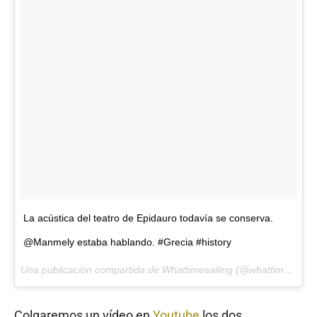
La acústica del teatro de Epidauro todavía se conserva.
@Manmely estaba hablando. #Grecia #history
Una publicación compartida de Whattimesailing (@whattimesailing) el
Colgaremos un vídeo en
Youtube
los dos