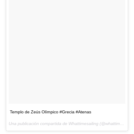
Templo de Zeús Olímpico #Grecia #Atenas
Una publicación compartida de Whattimesailing (@whattimesailing) el