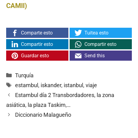
CAMII)
Comparte esto
Tuitea esto
Compartir esto
Compartir esto
Guardar esto
Send this
Categorías
Turquía
Etiquetas
estambul
,
iskander
,
istanbul
,
viaje
Estambul día 2 Transbordadores, la zona
asiática, la plaza Taskim,…
Diccionario Malagueño