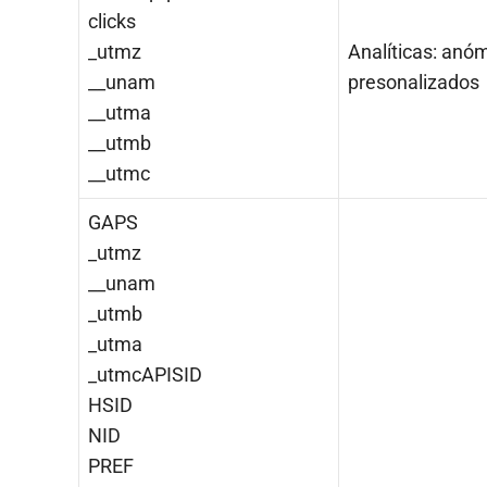
clicks
_utmz
Analíticas: anóm
__unam
presonalizados
__utma
__utmb
__utmc
GAPS
_utmz
__unam
_utmb
_utma
_utmcAPISID
HSID
NID
PREF