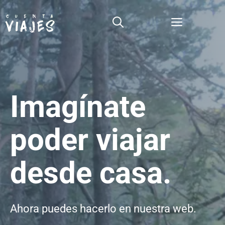
Saltar
al
Menú
contenido
Imagínate
poder viajar
desde casa.
Ahora puedes hacerlo en nuestra web.