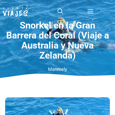
Saltar
al
Menú
contenido
Snorkel en la Gran
Barrera del Coral (Viaje a
Australia y Nueva
Zelanda)
Manmely