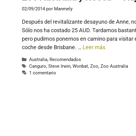
02/09/2014
por
Manmely
Después del revitalizante desayuno de Anne, nos
Sólo nos ha costado 25 AUD. Tardamos bastante
pero pudimos ponernos en camino para visitar e
coche desde Brisbane. …
Leer más
Categorías
Australia
,
Recomendados
Etiquetas
Canguro
,
Steve Irwin
,
Wonbat
,
Zoo
,
Zoo Australia
1 comentario