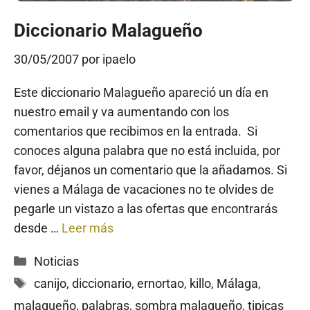
Diccionario Malagueño
30/05/2007
por
ipaelo
Este diccionario Malagueño apareció un día en
nuestro email y va aumentando con los
comentarios que recibimos en la entrada. Si
conoces alguna palabra que no está incluida, por
favor, déjanos un comentario que la añadamos. Si
vienes a Málaga de vacaciones no te olvides de
pegarle un vistazo a las ofertas que encontrarás
desde …
Leer más
Categorías
Noticias
Etiquetas
canijo
,
diccionario
,
ernortao
,
killo
,
Málaga
,
malagueño
,
palabras
,
sombra malagueño
,
tipicas