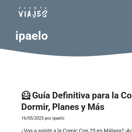
Saltar
al
contenido
ipaelo
🦸 Guía Definitiva para la 
Dormir, Planes y Más
16/05/2025
por
ipaelo
¿Vas a asistir a la Comic Con 25 en Málaga? ¡Aqu