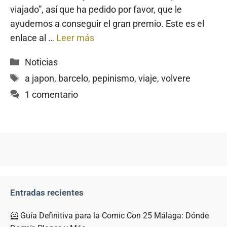
viajado”, así que ha pedido por favor, que le
ayudemos a conseguir el gran premio. Este es el
enlace al …
Leer más
Categorías
Noticias
Etiquetas
a japon
,
barcelo
,
pepinismo
,
viaje
,
volvere
1 comentario
Entradas recientes
🦸 Guía Definitiva para la Comic Con 25 Málaga: Dónde