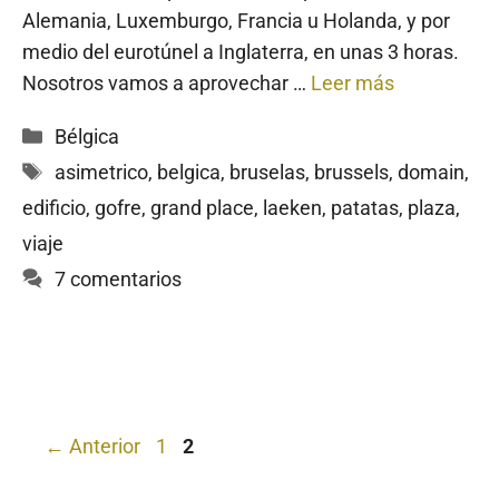
Alemania, Luxemburgo, Francia u Holanda, y por
medio del eurotúnel a Inglaterra, en unas 3 horas.
Nosotros vamos a aprovechar …
Leer más
Categorías
Bélgica
Etiquetas
asimetrico
,
belgica
,
bruselas
,
brussels
,
domain
,
edificio
,
gofre
,
grand place
,
laeken
,
patatas
,
plaza
,
viaje
7 comentarios
Página
Página
←
Anterior
1
2