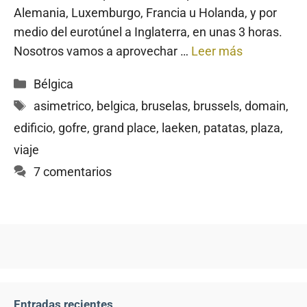
Alemania, Luxemburgo, Francia u Holanda, y por
medio del eurotúnel a Inglaterra, en unas 3 horas.
Nosotros vamos a aprovechar …
Leer más
Categorías
Bélgica
Etiquetas
asimetrico
,
belgica
,
bruselas
,
brussels
,
domain
,
edificio
,
gofre
,
grand place
,
laeken
,
patatas
,
plaza
,
viaje
7 comentarios
Entradas recientes