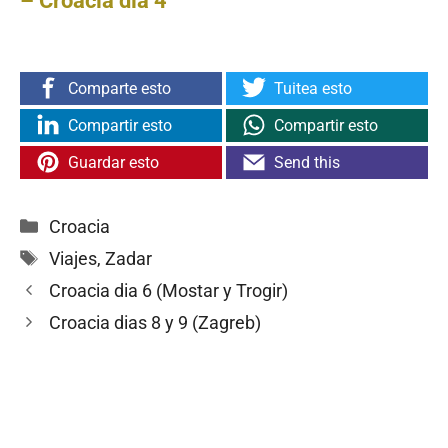
– Croacia dia 4
Comparte esto
Tuitea esto
Compartir esto
Compartir esto
Guardar esto
Send this
Categorías
Croacia
Etiquetas
Viajes
,
Zadar
Croacia dia 6 (Mostar y Trogir)
Croacia dias 8 y 9 (Zagreb)