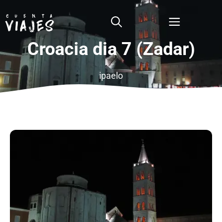
Saltar
al
Menú
contenido
Croacia dia 7 (Zadar)
ipaelo