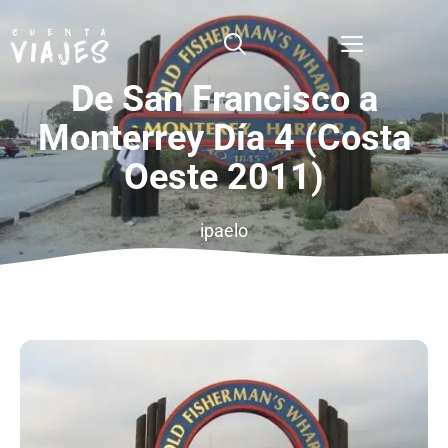
Saltar
al
Menú
contenido
De San Francisco a
Monterrey Día 4 (Costa
Oeste 2011)
ipaelo