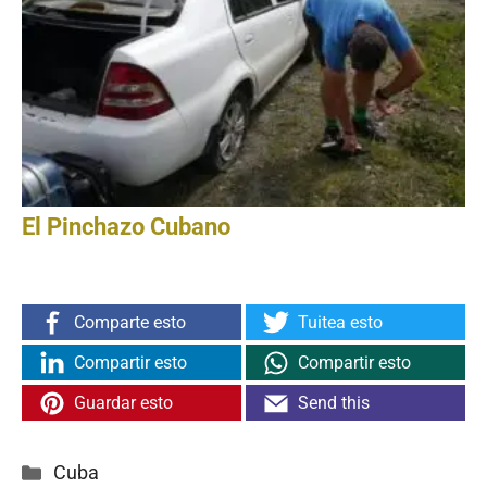
El Pinchazo Cubano
Comparte esto
Tuitea esto
Compartir esto
Compartir esto
Guardar esto
Send this
Categorías
Cuba