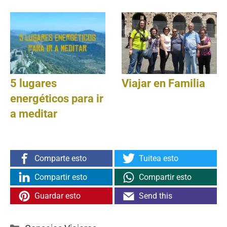
5 lugares
Viajar en Familia
energéticos para ir
a meditar
Comparte esto
Tuitea esto
Compartir esto
Compartir esto
Guardar esto
Send this
Categorías