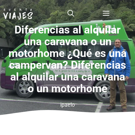
Saltar
al
Menú
contenido
Diferencias al alquilar
una caravana o un
motorhome ¿Qué es una
campervan? Diferencias
al alquilar una caravana
o un motorhome
ipaelo