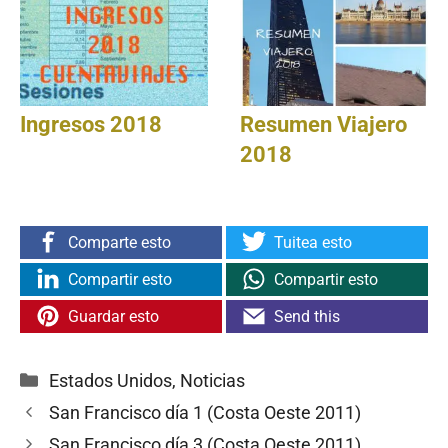
Ingresos 2018
Resumen Viajero
2018
Comparte esto
Tuitea esto
Compartir esto
Compartir esto
Guardar esto
Send this
Categorías
Estados Unidos
,
Noticias
San Francisco día 1 (Costa Oeste 2011)
San Francisco día 3 (Costa Oeste 2011)