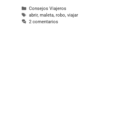
Categorías
Consejos Viajeros
Etiquetas
abrir
,
maleta
,
robo
,
viajar
2 comentarios