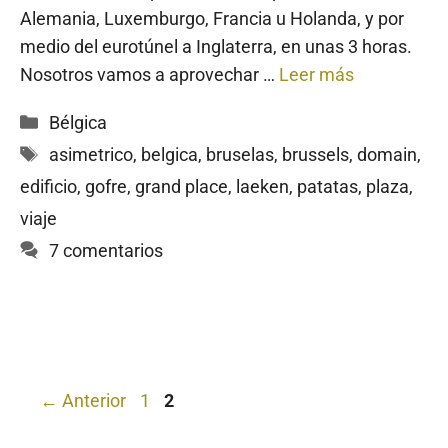
Alemania, Luxemburgo, Francia u Holanda, y por
medio del eurotúnel a Inglaterra, en unas 3 horas.
Nosotros vamos a aprovechar …
Leer más
Categorías
Bélgica
Etiquetas
asimetrico
,
belgica
,
bruselas
,
brussels
,
domain
,
edificio
,
gofre
,
grand place
,
laeken
,
patatas
,
plaza
,
viaje
7 comentarios
Página
Página
←
Anterior
1
2