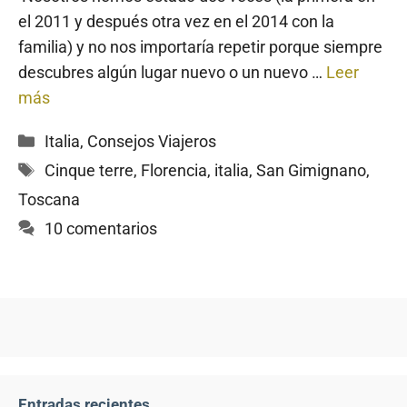
el 2011 y después otra vez en el 2014 con la
familia) y no nos importaría repetir porque siempre
descubres algún lugar nuevo o un nuevo …
Leer
más
Categorías
Italia
,
Consejos Viajeros
Etiquetas
Cinque terre
,
Florencia
,
italia
,
San Gimignano
,
Toscana
10 comentarios
Entradas recientes