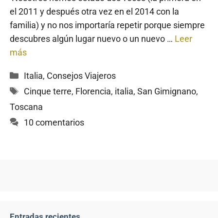
el 2011 y después otra vez en el 2014 con la
familia) y no nos importaría repetir porque siempre
descubres algún lugar nuevo o un nuevo …
Leer
más
Categorías
Italia
,
Consejos Viajeros
Etiquetas
Cinque terre
,
Florencia
,
italia
,
San Gimignano
,
Toscana
10 comentarios
Entradas recientes