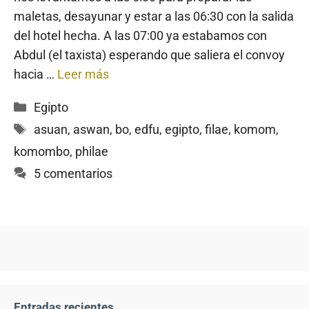
maletas, desayunar y estar a las 06:30 con la salida
del hotel hecha. A las 07:00 ya estabamos con
Abdul (el taxista) esperando que saliera el convoy
hacia …
Leer más
Categorías
Egipto
Etiquetas
asuan
,
aswan
,
bo
,
edfu
,
egipto
,
filae
,
komom
,
komombo
,
philae
5 comentarios
Entradas recientes