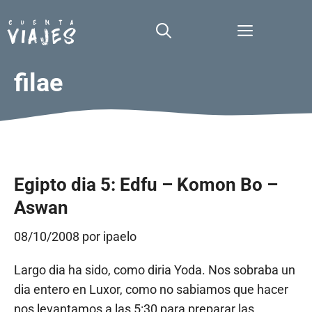
Saltar
al
Menú
contenido
filae
Egipto dia 5: Edfu – Komon Bo –
Aswan
08/10/2008
por
ipaelo
Largo dia ha sido, como diria Yoda. Nos sobraba un
dia entero en Luxor, como no sabiamos que hacer
nos levantamos a las 5:30 para preparar las