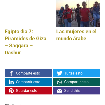
Egipto dia 7:
Las mujeres en el
Piramides de Giza
mundo árabe
– Saqqara –
Dashur
Comparte esto
Tuitea esto
Compartir esto
Compartir esto
Guardar esto
Send this
Categorías