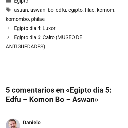
Egipto
Etiquetas
asuan
,
aswan
,
bo
,
edfu
,
egipto
,
filae
,
komom
,
komombo
,
philae
Egipto dia 4: Luxor
Egipto dia 6: Cairo (MUSEO DE
ANTIGÜEDADES)
5 comentarios en «Egipto dia 5:
Edfu – Komon Bo – Aswan»
Danielo