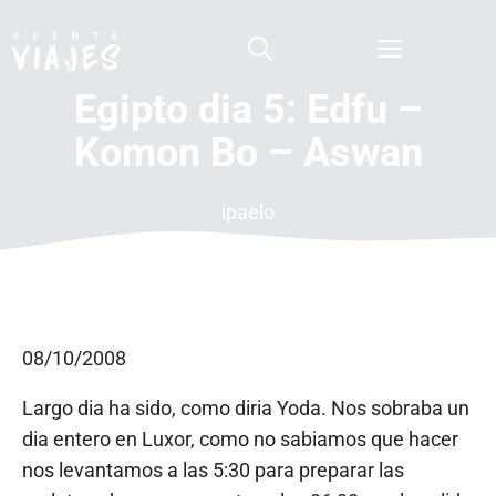
Saltar
al
Menú
contenido
Egipto dia 5: Edfu –
Komon Bo – Aswan
ipaelo
08/10/2008
Largo dia ha sido, como diria Yoda. Nos sobraba un
dia entero en Luxor, como no sabiamos que hacer
nos levantamos a las 5:30 para preparar las