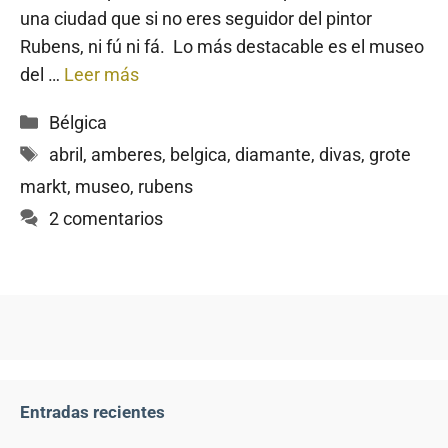
una ciudad que si no eres seguidor del pintor
Rubens, ni fú ni fá. Lo más destacable es el museo
del …
Leer más
Categorías
Bélgica
Etiquetas
abril
,
amberes
,
belgica
,
diamante
,
divas
,
grote
markt
,
museo
,
rubens
2 comentarios
Entradas recientes