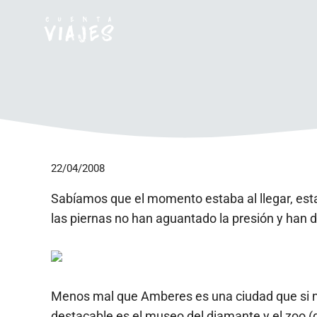
Saltar
al
contenido
22/04/2008
Sabíamos que el momento estaba al llegar, esta
las piernas no han aguantado la presión y han 
Menos mal que Amberes es una ciudad que si no 
destacable es el museo del diamante y el zoo