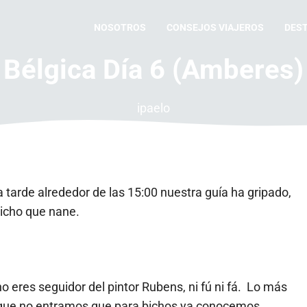
NOSOTROS
CONSEJOS VIAJEROS
DES
Bélgica Día 6 (Amberes)
ipaelo
 tarde alrededor de las 15:00 nuestra guía ha gripado,
dicho que nane.
eres seguidor del pintor Rubens, ni fú ni fá. Lo más
 (que no entramos que para bichos ya conocemos