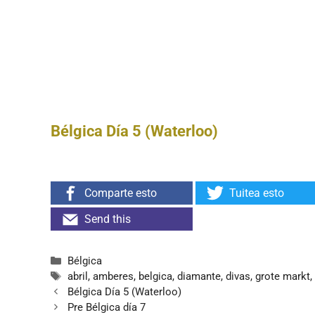
Bélgica Día 5 (Waterloo)
Comparte esto
Tuitea esto
Send this
Categorías
Bélgica
Etiquetas
abril
,
amberes
,
belgica
,
diamante
,
divas
,
grote markt
Bélgica Día 5 (Waterloo)
Pre Bélgica día 7