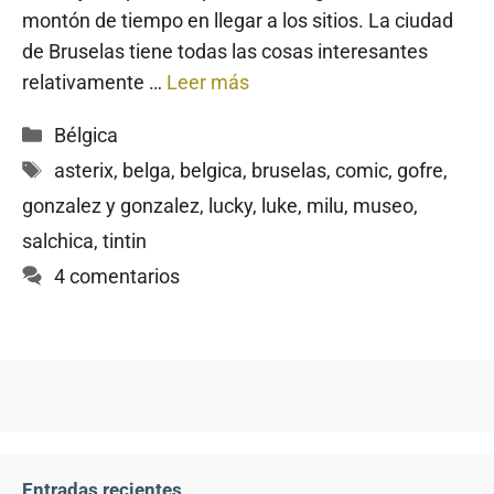
montón de tiempo en llegar a los sitios. La ciudad
de Bruselas tiene todas las cosas interesantes
relativamente …
Leer más
Categorías
Bélgica
Etiquetas
asterix
,
belga
,
belgica
,
bruselas
,
comic
,
gofre
,
gonzalez y gonzalez
,
lucky
,
luke
,
milu
,
museo
,
salchica
,
tintin
4 comentarios
Entradas recientes