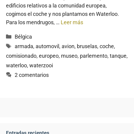
edificios relativos a la comunidad europea,
cogimos el coche y nos plantamos en Waterloo.
Para los mendrugos, …
Leer más
Categorías
Bélgica
Etiquetas
armada
,
automovil
,
avion
,
bruselas
,
coche
,
comisionado
,
europeo
,
museo
,
parlemento
,
tanque
,
waterloo
,
waterzooi
2 comentarios
Entradas recientes