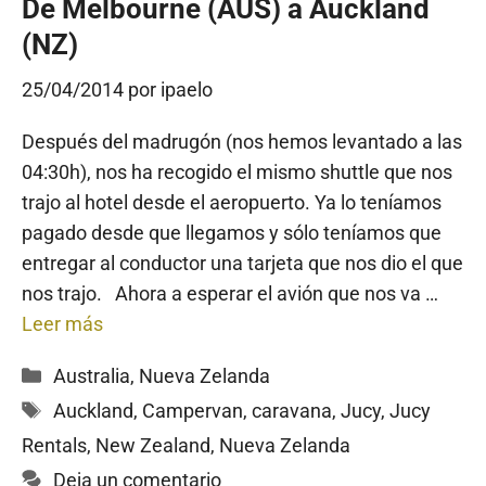
De Melbourne (AUS) a Auckland
(NZ)
25/04/2014
por
ipaelo
Después del madrugón (nos hemos levantado a las
04:30h), nos ha recogido el mismo shuttle que nos
trajo al hotel desde el aeropuerto. Ya lo teníamos
pagado desde que llegamos y sólo teníamos que
entregar al conductor una tarjeta que nos dio el que
nos trajo. Ahora a esperar el avión que nos va …
Leer más
Categorías
Australia
,
Nueva Zelanda
Etiquetas
Auckland
,
Campervan
,
caravana
,
Jucy
,
Jucy
Rentals
,
New Zealand
,
Nueva Zelanda
Deja un comentario