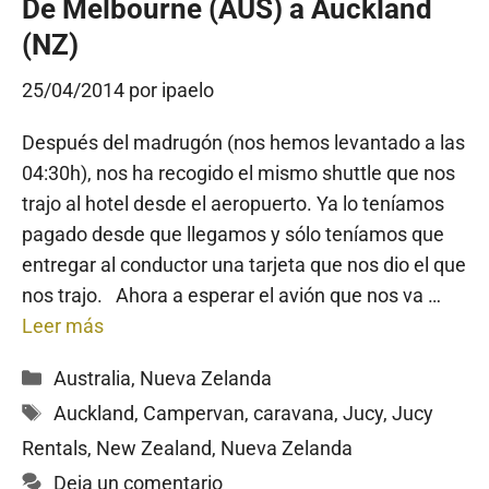
De Melbourne (AUS) a Auckland
(NZ)
25/04/2014
por
ipaelo
Después del madrugón (nos hemos levantado a las
04:30h), nos ha recogido el mismo shuttle que nos
trajo al hotel desde el aeropuerto. Ya lo teníamos
pagado desde que llegamos y sólo teníamos que
entregar al conductor una tarjeta que nos dio el que
nos trajo. Ahora a esperar el avión que nos va …
Leer más
Categorías
Australia
,
Nueva Zelanda
Etiquetas
Auckland
,
Campervan
,
caravana
,
Jucy
,
Jucy
Rentals
,
New Zealand
,
Nueva Zelanda
Deja un comentario