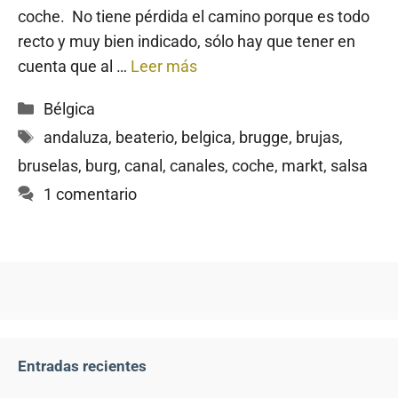
coche. No tiene pérdida el camino porque es todo
recto y muy bien indicado, sólo hay que tener en
cuenta que al …
Leer más
Categorías
Bélgica
Etiquetas
andaluza
,
beaterio
,
belgica
,
brugge
,
brujas
,
bruselas
,
burg
,
canal
,
canales
,
coche
,
markt
,
salsa
1 comentario
Entradas recientes