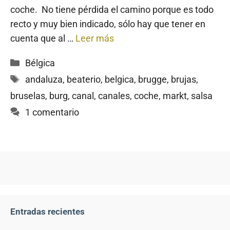
coche. No tiene pérdida el camino porque es todo
recto y muy bien indicado, sólo hay que tener en
cuenta que al …
Leer más
Categorías
Bélgica
Etiquetas
andaluza
,
beaterio
,
belgica
,
brugge
,
brujas
,
bruselas
,
burg
,
canal
,
canales
,
coche
,
markt
,
salsa
1 comentario
Entradas recientes