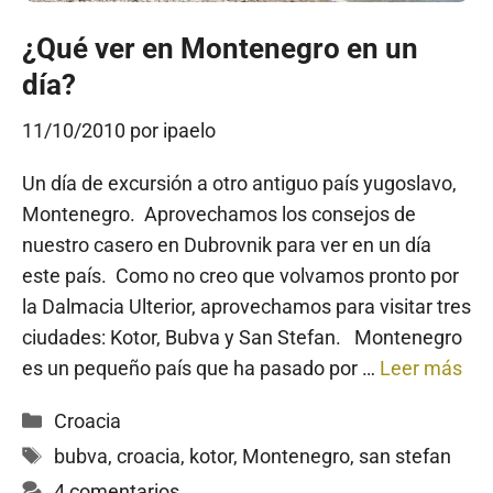
¿Qué ver en Montenegro en un
día?
11/10/2010
por
ipaelo
Un día de excursión a otro antiguo país yugoslavo,
Montenegro. Aprovechamos los consejos de
nuestro casero en Dubrovnik para ver en un día
este país. Como no creo que volvamos pronto por
la Dalmacia Ulterior, aprovechamos para visitar tres
ciudades: Kotor, Bubva y San Stefan. Montenegro
es un pequeño país que ha pasado por …
Leer más
Categorías
Croacia
Etiquetas
bubva
,
croacia
,
kotor
,
Montenegro
,
san stefan
4 comentarios