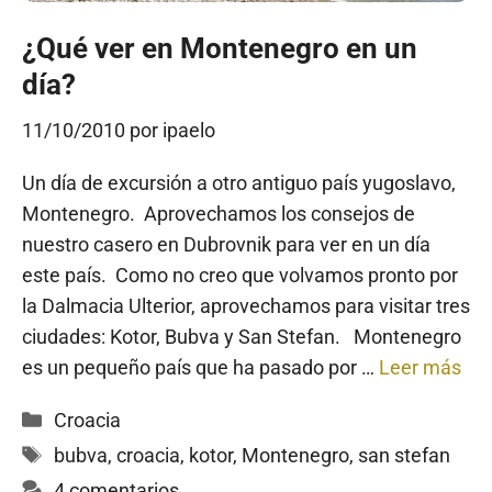
¿Qué ver en Montenegro en un
día?
11/10/2010
por
ipaelo
Un día de excursión a otro antiguo país yugoslavo,
Montenegro. Aprovechamos los consejos de
nuestro casero en Dubrovnik para ver en un día
este país. Como no creo que volvamos pronto por
la Dalmacia Ulterior, aprovechamos para visitar tres
ciudades: Kotor, Bubva y San Stefan. Montenegro
es un pequeño país que ha pasado por …
Leer más
Categorías
Croacia
Etiquetas
bubva
,
croacia
,
kotor
,
Montenegro
,
san stefan
4 comentarios