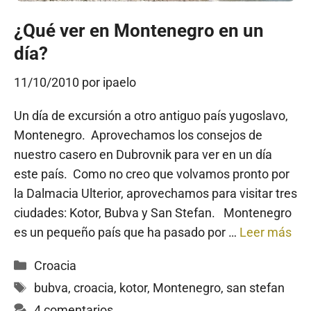
¿Qué ver en Montenegro en un
día?
11/10/2010
por
ipaelo
Un día de excursión a otro antiguo país yugoslavo,
Montenegro. Aprovechamos los consejos de
nuestro casero en Dubrovnik para ver en un día
este país. Como no creo que volvamos pronto por
la Dalmacia Ulterior, aprovechamos para visitar tres
ciudades: Kotor, Bubva y San Stefan. Montenegro
es un pequeño país que ha pasado por …
Leer más
Categorías
Croacia
Etiquetas
bubva
,
croacia
,
kotor
,
Montenegro
,
san stefan
4 comentarios