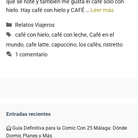
que se note y también me gusta el café solo con
hielo. Hay café con hielo y CAFÉ …
Leer más
Categorías
Relatos Viajeros
Etiquetas
café con hielo
,
café con leche
,
Café en el
mundo
,
cafe latte
,
capuccino
,
los cafés
,
ristretto
1 comentario
Entradas recientes
🦸 Guía Definitiva para la Comic Con 25 Málaga: Dónde
Dormir, Planes y Más