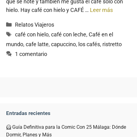
que se note y también me gusta el café solo con
hielo. Hay café con hielo y CAFÉ …
Leer más
Categorías
Relatos Viajeros
Etiquetas
café con hielo
,
café con leche
,
Café en el
mundo
,
cafe latte
,
capuccino
,
los cafés
,
ristretto
1 comentario
Entradas recientes
🦸 Guía Definitiva para la Comic Con 25 Málaga: Dónde
Dormir, Planes y Más