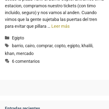
estacion, compramos nuestro tickets (con timo
incluido, seguro) y nos vamos al anden. Cuando
vimos que la gente sujetaba las puertas del tren
para evitar que pillara …
Leer más
Categorías
Egipto
Etiquetas
barrio
,
cairo
,
comprar
,
copto
,
egipto
,
khalili
,
khan
,
mercado
6 comentarios
Entradas recientes