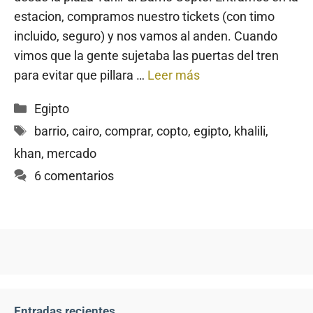
estacion, compramos nuestro tickets (con timo
incluido, seguro) y nos vamos al anden. Cuando
vimos que la gente sujetaba las puertas del tren
para evitar que pillara …
Leer más
Categorías
Egipto
Etiquetas
barrio
,
cairo
,
comprar
,
copto
,
egipto
,
khalili
,
khan
,
mercado
6 comentarios
Entradas recientes