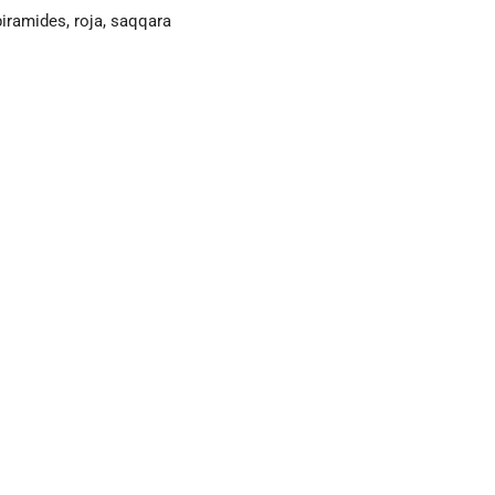
piramides
,
roja
,
saqqara