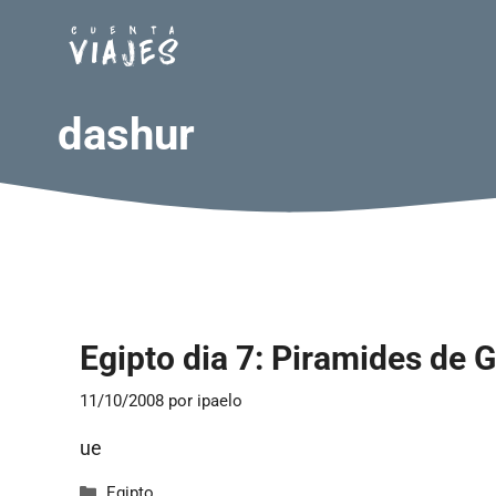
Saltar
al
contenido
dashur
Egipto dia 7: Piramides de 
11/10/2008
por
ipaelo
ue
Categorías
Egipto