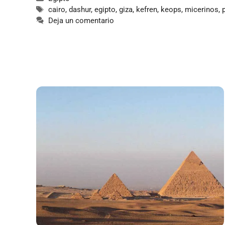
Etiquetas
cairo
,
dashur
,
egipto
,
giza
,
kefren
,
keops
,
micerinos
,
Deja un comentario