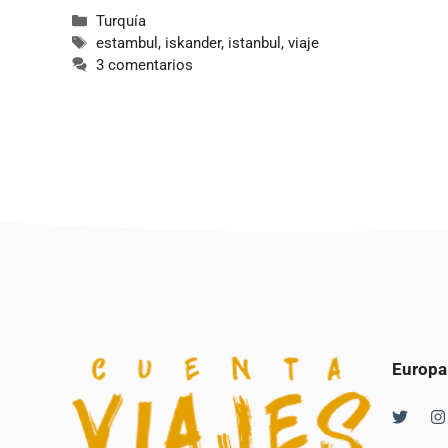
Categorías
Turquía
Etiquetas
estambul
,
iskander
,
istanbul
,
viaje
3 comentarios
Europa