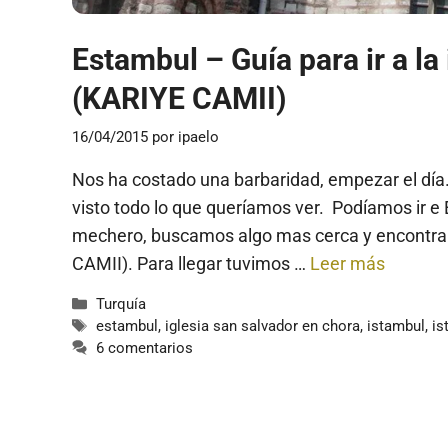
Estambul – Guía para ir a la
(KARIYE CAMII)
16/04/2015
por
ipaelo
Nos ha costado una barbaridad, empezar el día.
visto todo lo que queríamos ver. Podíamos ir e 
mechero, buscamos algo mas cerca y encontram
CAMII). Para llegar tuvimos …
Leer más
Categorías
Turquía
Etiquetas
estambul
,
iglesia san salvador en chora
,
istambul
,
is
6 comentarios