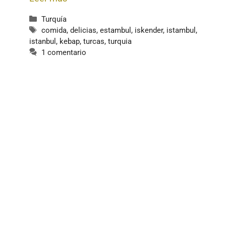
Categorías
Turquía
Etiquetas
comida
,
delicias
,
estambul
,
iskender
,
istambul
,
istanbul
,
kebap
,
turcas
,
turquia
1 comentario