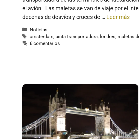
el avión. Las maletas se van de viaje por el in
decenas de desvíos y cruces de …
Leer más
Categorías
Noticias
Etiquetas
amsterdam
,
cinta transportadora
,
londres
,
maletas de
6 comentarios