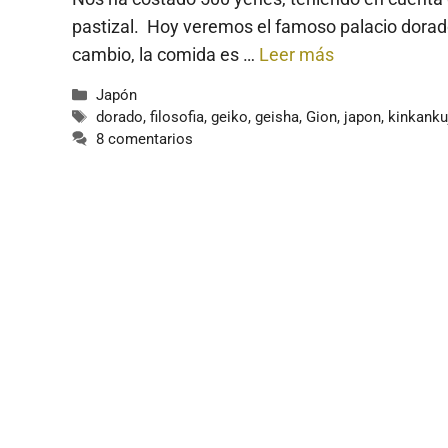
pastizal. Hoy veremos el famoso palacio dorado
cambio, la comida es …
Leer más
Categorías
Japón
Etiquetas
dorado
,
filosofia
,
geiko
,
geisha
,
Gion
,
japon
,
kinkanku
8 comentarios