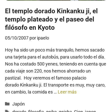
El templo dorado Kinkanku ji, el
templo plateado y el paseo del
filósofo en Kyoto
05/10/2007
por
ipaelo
Hoy ha sido un poco más tranquilo, hemos sacado
una tarjeta para el autobús, para usarlo todo el día.
Nos ha costado 500 yenes, teniendo en cuenta que
cada viaje son 220, nos hemos ahorrado un
pastizal. Hoy veremos el famoso palacio
dorado Kinkanku ji. El transporte es muy, muy caro,
en cambio, la comida es …
Leer más
Categorías
Japón
Etiquetas
dorado
,
filosofia
,
geiko
,
geisha
,
Gion
,
japon
,