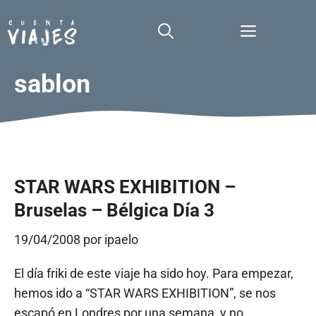
Saltar
al
Menú
contenido
sablon
STAR WARS EXHIBITION –
Bruselas – Bélgica Día 3
19/04/2008
por
ipaelo
El día friki de este viaje ha sido hoy. Para empezar,
hemos ido a “STAR WARS EXHIBITION”, se nos
escapó en Londres por una semana, y no