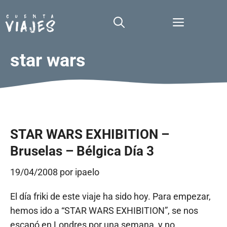
Saltar
al
Menú
contenido
star wars
STAR WARS EXHIBITION –
Bruselas – Bélgica Día 3
19/04/2008
por
ipaelo
El día friki de este viaje ha sido hoy. Para empezar,
hemos ido a “STAR WARS EXHIBITION”, se nos
escapó en Londres por una semana, y no