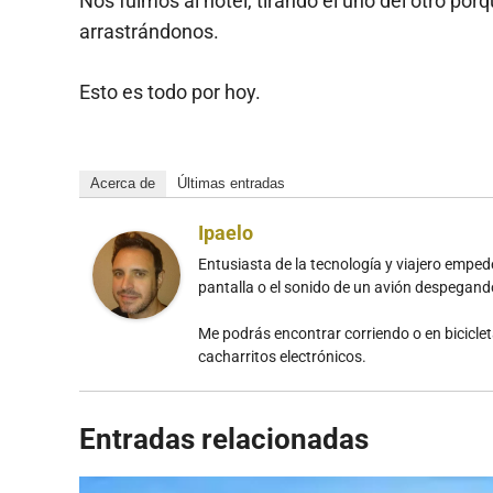
Nos fuimos al hotel, tirando el uno del otro p
arrastrándonos.
Esto es todo por hoy.
Acerca de
Últimas entradas
Ipaelo
Entusiasta de la tecnología y viajero emp
pantalla o el sonido de un avión despegan
Me podrás encontrar corriendo o en bicicle
cacharritos electrónicos.
Entradas relacionadas