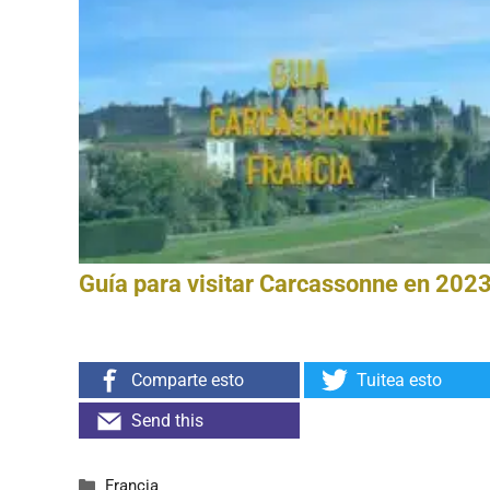
Guía para visitar Carcassonne en 202
Comparte esto
Tuitea esto
Send this
Categorías
Francia