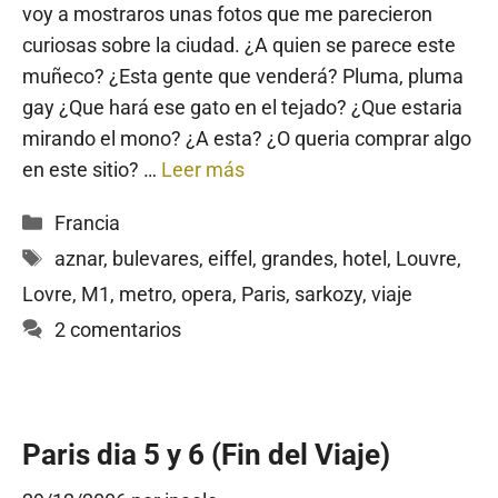
voy a mostraros unas fotos que me parecieron
curiosas sobre la ciudad. ¿A quien se parece este
muñeco? ¿Esta gente que venderá? Pluma, pluma
gay ¿Que hará ese gato en el tejado? ¿Que estaria
mirando el mono? ¿A esta? ¿O queria comprar algo
en este sitio? …
Leer más
Categorías
Francia
Etiquetas
aznar
,
bulevares
,
eiffel
,
grandes
,
hotel
,
Louvre
,
Lovre
,
M1
,
metro
,
opera
,
Paris
,
sarkozy
,
viaje
2 comentarios
Paris dia 5 y 6 (Fin del Viaje)