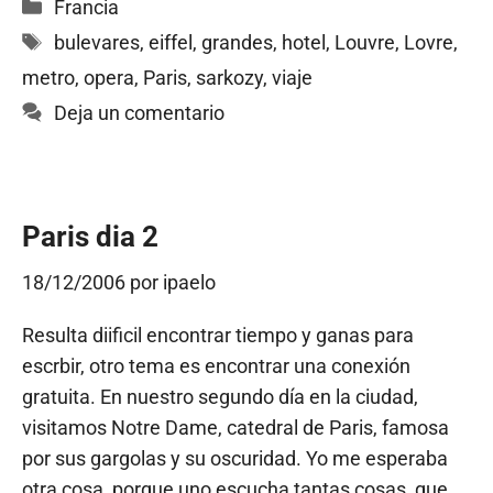
Categorías
Francia
Etiquetas
bulevares
,
eiffel
,
grandes
,
hotel
,
Louvre
,
Lovre
,
metro
,
opera
,
Paris
,
sarkozy
,
viaje
Deja un comentario
Paris dia 2
18/12/2006
por
ipaelo
Resulta diificil encontrar tiempo y ganas para
escrbir, otro tema es encontrar una conexión
gratuita. En nuestro segundo día en la ciudad,
visitamos Notre Dame, catedral de Paris, famosa
por sus gargolas y su oscuridad. Yo me esperaba
otra cosa, porque uno escucha tantas cosas, que